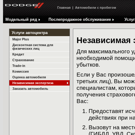
Аксессуары
Комис
Главная
|
Автомобили с пробегом
Гарантия
Оценк
Dodge Journey 2013
Дополнительная информация
Незав
Модельный ряд
Послепродажное обслуживание
Услуг
Dodge Caliber 2012
Брошюра привилегированный сервис
Заказ
Услуги автоцентра
Независимая 
Major Plus
Дисконтная система для
физических лиц
Для максимального у
Кредит
необходимой помощи
Страхование
убытков.
Trade-in
Комиссия
Если у Вас произоше
Оценка автомобиля
третьих лиц), Вы мо
Независимая экспертиза
специалистам, котор
Заказать автомобиль
получения страховог
Вас:
Предоставят ис
действиях при н
Вызовут на мест
(ГИБДД, УВД, Ск